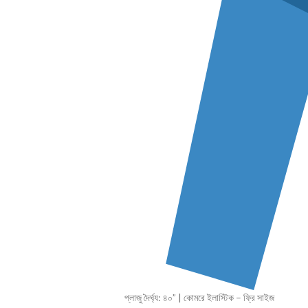
প্লাজু দৈর্ঘ্য: ৪০” | কোমরে ইলাস্টিক – ফ্রি সাইজ