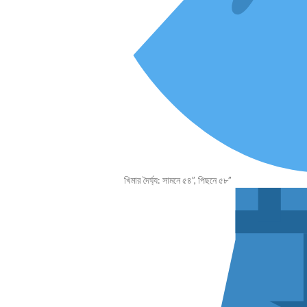
খিমার দৈর্ঘ্য: সামনে ৫৪”, পিছনে ৫৮”