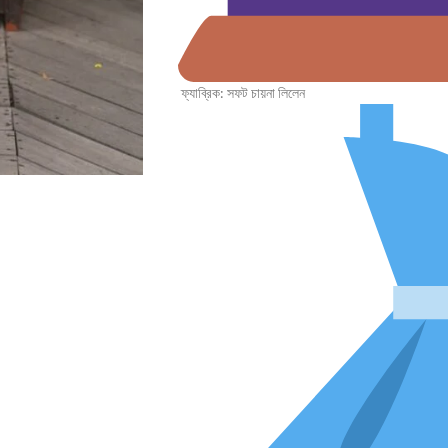
ফ্যাব্রিক: সফট চায়না লিলেন