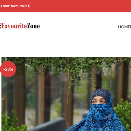
+8801842173831
HOME
-23%