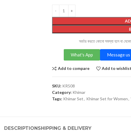
AD
অর্ডার করতে কোনো সমস্যা হলে বা যেক
What's App
Message us 
Add to compare
Add to wishlis
SKU:
KR508
Category:
Khimar
Tags:
Khimar Set
,
Khimar Set for Women
,
DESCRIPTION
SHIPPING & DELIVERY