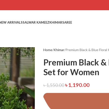
NEW ARRIVALS
SALWAR KAMEEZ
KHIMAR
SAREE
Home
Khimar
Premium Black & Blue Floral
Premium Black & 
Set for Women
৳
1,190.00
৳
1,550.00