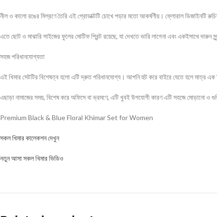
নীল ও কালো রঙের মিশ্রণে তৈরি এই প্রোডাক্টটি চোখে পড়ার মতো আকর্ষণীয়। ফ্লোরাল ডিজাইনটি রুচিশী
এতে ছোট ও মাঝারি সাইজের ফুলের মোটিফ প্রিন্ট রয়েছে, যা দেখতে ভারি লাগেনা এবং একইসাথে দারুন স
সহজ পরিধানযোগ্যতা
এই খিমার সেটটির বিশেষত্ব হলো এটি দ্রুত পরিধানযোগ্য। আপনি হুট করে বাইরে যেতে হলে মাত্র এক ম
এছাড়া নামাজের সময়, বিশেষ করে অফিসে বা ভ্রমণে, এটি খুবই উপযোগী কারণ এটি সহজে মোড়ানো ও গুছ
Premium Black & Blue Floral Khimar Set for Women
সকল খিমার কালেকশন দেখুন
নতুন আসা সকল খিমার ভিডিও